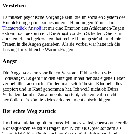
Verstehen
Es müssen psychische Vorgänge sein, die im sozialen System des
Hochleistungssports zu besonderen Handlungen führen. Im
Theaterstück Anstoß
ist mir eine Emotion aus Athletinnen-Tagen
extrem hochgekommen. Die Angst vor dem Scheitern. Sie ist mir
am Genick hochgekrochen, hat meine Haare gesträubt und mir
Tränen in die Augen getrieben. Als sie vorbei war hatte ich die
Lösung für zahlreiche Warum-Fragen.
Angst
Die Angst vor dem sportlichen Versagen fühlt sich an wie
Todesangst. Es geht um den einzigen Inhalt der das eigene Leben
vermeintlich ausmacht; für den man seit frühester Kindheit alles
geopfert und in Kauf genommen hat. Ich weiß nicht ob Dürrs
Verhalten damit in Zusammenhang steht, ich kenne ihn nicht
persönlich. Es könnte vieles erklären, nicht entschuldigen.
Der echte Weg zurück
Um Entschuldigung bitten muss Johannes selbst, ebenso wie er die
Konsequenzen selbst zu tragen hat. Nicht als Opfer sondern als
Täter. Viel Glück für den echten Weg zurück, Johannes, in ein