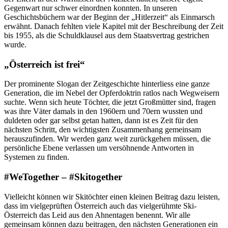
Gegenwart nur schwer einordnen konnten. In unseren
Geschichtsbüchern war der Beginn der „Hitlerzeit“ als Einmarsch
erwähnt. Danach fehlten viele Kapitel mit der Beschreibung der Zeit
bis 1955, als die Schuldklausel aus dem Staatsvertrag gestrichen
wurde.
„Österreich ist frei“
Der prominente Slogan der Zeitgeschichte hinterliess eine ganze
Generation, die im Nebel der Opferdoktrin ratlos nach Wegweisern
suchte. Wenn sich heute Töchter, die jetzt Großmütter sind, fragen
was ihre Väter damals in den 1960ern und 70ern wussten und
duldeten oder gar selbst getan hatten, dann ist es Zeit für den
nächsten Schritt, den wichtigsten Zusammenhang gemeinsam
herauszufinden. Wir werden ganz weit zurückgehen müssen, die
persönliche Ebene verlassen um versöhnende Antworten in
Systemen zu finden.
#WeTogether – #Skitogether
Vielleicht können wir Skitöchter einen kleinen Beitrag dazu leisten,
dass im vielgeprüften Österreich auch das vielgerühmte Ski-
Österreich das Leid aus den Ahnentagen benennt. Wir alle
gemeinsam können dazu beitragen, den nächsten Generationen ein