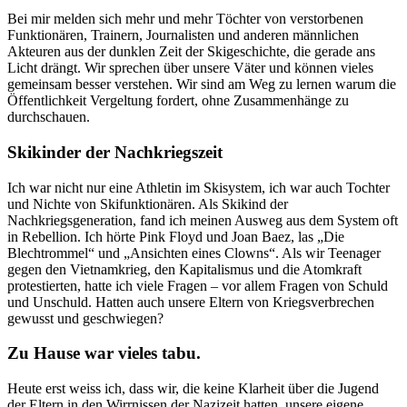
Bei mir melden sich mehr und mehr Töchter von verstorbenen
Funktionären, Trainern, Journalisten und anderen männlichen
Akteuren aus der dunklen Zeit der Skigeschichte, die gerade ans
Licht drängt. Wir sprechen über unsere Väter und können vieles
gemeinsam besser verstehen. Wir sind am Weg zu lernen warum die
Öffentlichkeit Vergeltung fordert, ohne Zusammenhänge zu
durchschauen.
Skikinder der Nachkriegszeit
Ich war nicht nur eine Athletin im Skisystem, ich war auch Tochter
und Nichte von Skifunktionären. Als Skikind der
Nachkriegsgeneration, fand ich meinen Ausweg aus dem System oft
in Rebellion. Ich hörte Pink Floyd und Joan Baez, las „Die
Blechtrommel“ und „Ansichten eines Clowns“. Als wir Teenager
gegen den Vietnamkrieg, den Kapitalismus und die Atomkraft
protestierten, hatte ich viele Fragen – vor allem Fragen von Schuld
und Unschuld. Hatten auch unsere Eltern von Kriegsverbrechen
gewusst und geschwiegen?
Zu Hause war vieles tabu.
Heute erst weiss ich, dass wir, die keine Klarheit über die Jugend
der Eltern in den Wirrnissen der Nazizeit hatten, unsere eigene